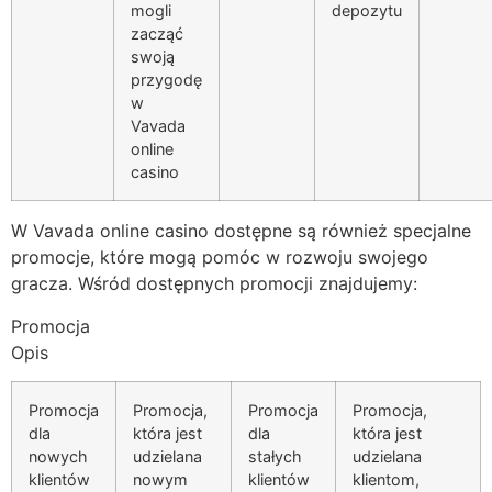
mogli
depozytu
zacząć
swoją
przygodę
w
Vavada
online
casino
W Vavada online casino dostępne są również specjalne
promocje, które mogą pomóc w rozwoju swojego
gracza. Wśród dostępnych promocji znajdujemy:
Promocja
Opis
Promocja
Promocja,
Promocja
Promocja,
dla
która jest
dla
która jest
nowych
udzielana
stałych
udzielana
klientów
nowym
klientów
klientom,