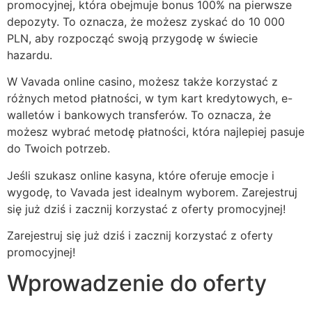
promocyjnej, która obejmuje bonus 100% na pierwsze
depozyty. To oznacza, że możesz zyskać do 10 000
PLN, aby rozpocząć swoją przygodę w świecie
hazardu.
W Vavada online casino, możesz także korzystać z
różnych metod płatności, w tym kart kredytowych, e-
walletów i bankowych transferów. To oznacza, że
możesz wybrać metodę płatności, która najlepiej pasuje
do Twoich potrzeb.
Jeśli szukasz online kasyna, które oferuje emocje i
wygodę, to Vavada jest idealnym wyborem. Zarejestruj
się już dziś i zacznij korzystać z oferty promocyjnej!
Zarejestruj się już dziś i zacznij korzystać z oferty
promocyjnej!
Wprowadzenie do oferty