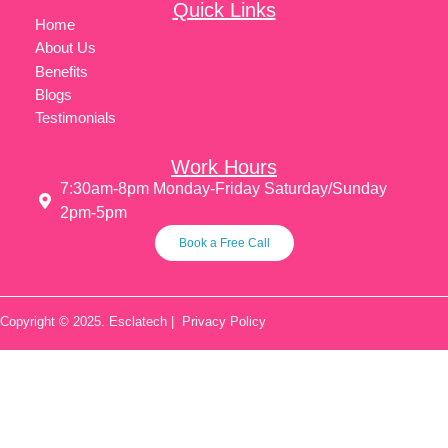
Quick Links
Home
About Us
Benefits
Blogs
Testimonials
Work Hours
7:30am-8pm Monday-Friday Saturday/Sunday
2pm-5pm
Book a Free Call
Copyright © 2025. Esclatech | Privacy Policy