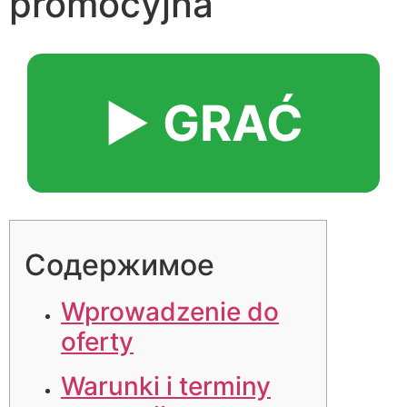
promocyjna
▶️ GRAĆ
Содержимое
Wprowadzenie do
oferty
Warunki i terminy