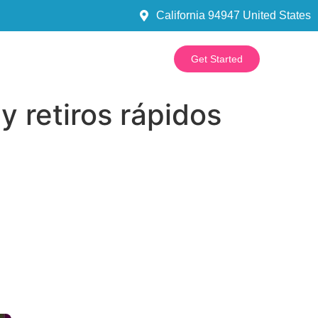
California 94947 United States
Get Started
y retiros rápidos