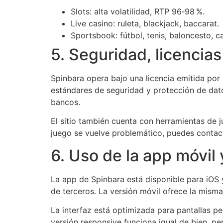
Slots: alta volatilidad, RTP 96‑98 %.
Live casino: ruleta, blackjack, baccarat.
Sportsbook: fútbol, tenis, baloncesto, c
5. Seguridad, licencia
Spinbara opera bajo una licencia emitida po
estándares de seguridad y protección de dato
bancos.
El sitio también cuenta con herramientas de 
juego se vuelve problemático, puedes contact
6. Uso de la app móvil
La app de Spinbara está disponible para iOS 
de terceros. La versión móvil ofrece la mism
La interfaz está optimizada para pantallas pe
versión responsive funciona igual de bien, p