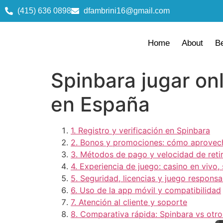
(415) 636 0898
dfambrini16@gmail.com
Home
About
Be
Spinbara jugar on
en España
1. Registro y verificación en Spinbara
2. Bonos y promociones: cómo aprovec
3. Métodos de pago y velocidad de reti
4. Experiencia de juego: casino en vivo,
5. Seguridad, licencias y juego responsa
6. Uso de la app móvil y compatibilidad
7. Atención al cliente y soporte
8. Comparativa rápida: Spinbara vs otr