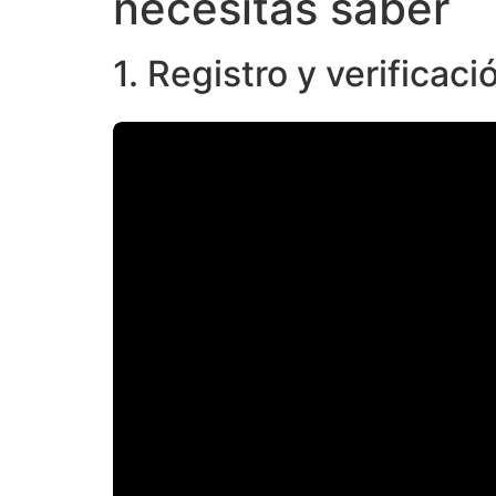
necesitas saber
1. Registro y verificac