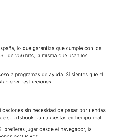
España, lo que garantiza que cumple con los
SSL de 256 bits, la misma que usan los
ceso a programas de ayuda. Si sientes que el
tablecer restricciones.
licaciones sin necesidad de pasar por tiendas
n de sportsbook con apuestas en tiempo real.
i prefieres jugar desde el navegador, la
bonos exclusivos.