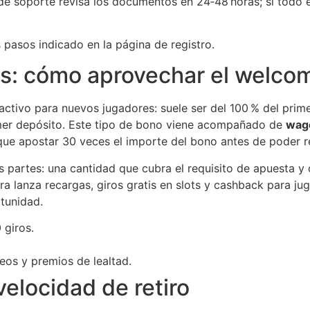
o de soporte revisa los documentos en 24‑48 horas; si todo 
 pasos indicado en la página de registro.
es: cómo aprovechar el welco
ctivo para nuevos jugadores: suele ser del 100 % del prim
imer depósito. Este tipo de bono viene acompañado de
wag
s que apostar 30 veces el importe del bono antes de poder r
os partes: una cantidad que cubra el requisito de apuesta y 
a lanza recargas, giros gratis en slots y cashback para jug
tunidad.
 giros.
eos y premios de lealtad.
elocidad de retiro