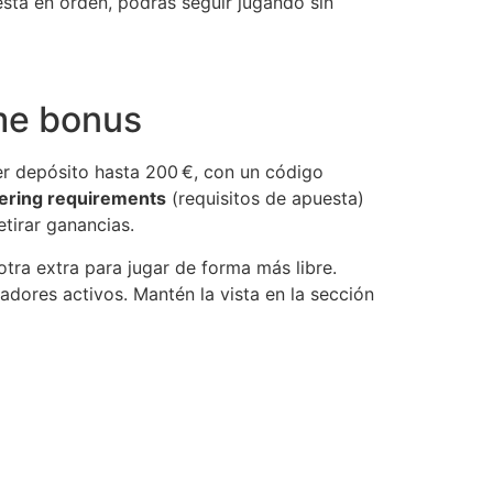
está en orden, podrás seguir jugando sin
me bonus
er depósito hasta 200 €, con un código
ering requirements
(requisitos de apuesta)
etirar ganancias.
otra extra para jugar de forma más libre.
adores activos. Mantén la vista en la sección