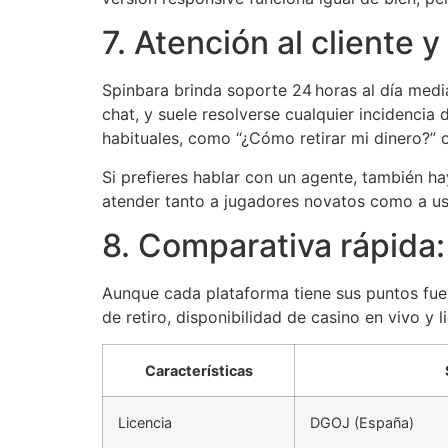
7. Atención al cliente 
Spinbara brinda soporte 24 horas al día medi
chat, y suele resolverse cualquier incidencia
habituales, como “¿Cómo retirar mi dinero?” 
Si prefieres hablar con un agente, también ha
atender tanto a jugadores novatos como a u
8. Comparativa rápida:
Aunque cada plataforma tiene sus puntos fuer
de retiro, disponibilidad de casino en vivo y l
Características
Licencia
DGOJ (España)