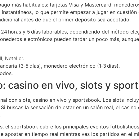
go más habituales: tarjetas Visa y Mastercard, monederos e
n instantáneos, lo que permite empezar a jugar en cuestió
dicional antes de que el primer depósito sea aceptado.
e 24 horas y 5 días laborables, dependiendo del método elegi
monederos electrónicos pueden tardar un poco más, aunque 
, Neteller.
bancaria (3‑5 días), monedero electrónico (1‑3 días).
todos.
: casino en vivo, slots y spo
nal con slots, casino en vivo y sportsbook. Los slots incluye
Si buscas la sensación de estar en un salón real, el casino 
.
s, el sportsbook cubre los principales eventos futbolístico
e apostar en tiempo real mientras ves los partidos en el mi