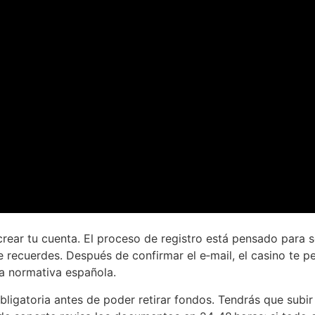
rear tu cuenta. El proceso de registro está pensado para s
e recuerdes. Después de confirmar el e‑mail, el casino te 
la normativa española.
obligatoria antes de poder retirar fondos. Tendrás que subi