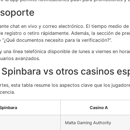
y soporte
ante chat en vivo y correo electrónico. El tiempo medio de
 de registro o retiro rápidamente. Además, la sección de p
o “¿Qué documentos necesito para la verificación?”.
y una línea telefónica disponible de lunes a viernes en hora
suarios avanzados.
 Spinbara vs otros casinos e
tes, esta tabla resume los aspectos clave que los jugador
icencia.
Spinbara
Casino A
Malta Gaming Authority