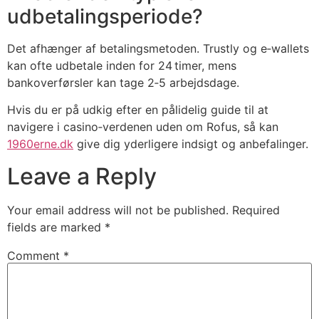
udbetalingsperiode?
Det afhænger af betalingsmetoden. Trustly og e‑wallets
kan ofte udbetale inden for 24 timer, mens
bankoverførsler kan tage 2‑5 arbejdsdage.
Hvis du er på udkig efter en pålidelig guide til at
navigere i casino‑verdenen uden om Rofus, så kan
1960erne.dk
give dig yderligere indsigt og anbefalinger.
Leave a Reply
Your email address will not be published.
Required
fields are marked
*
Comment
*