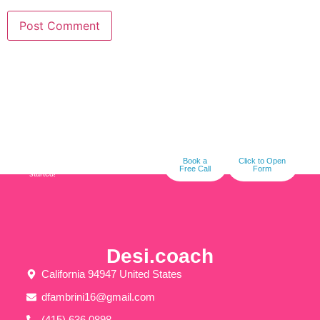
Think It’s Time for Your Own
Breakthrough?
Schedule your free
Book a
Click to Open
consultation and let’s get
Free Call
Form
started!
Desi.coach
California 94947 United States
dfambrini16@gmail.com
(415) 636 0898