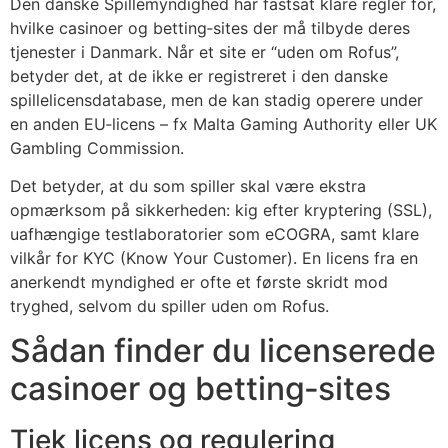
Den danske Spillemyndighed har fastsat klare regler for,
hvilke casinoer og betting‑sites der må tilbyde deres
tjenester i Danmark. Når et site er “uden om Rofus”,
betyder det, at de ikke er registreret i den danske
spillelicensdatabase, men de kan stadig operere under
en anden EU‑licens – fx Malta Gaming Authority eller UK
Gambling Commission.
Det betyder, at du som spiller skal være ekstra
opmærksom på sikkerheden: kig efter kryptering (SSL),
uafhængige testlaboratorier som eCOGRA, samt klare
vilkår for KYC (Know Your Customer). En licens fra en
anerkendt myndighed er ofte et første skridt mod
tryghed, selvom du spiller uden om Rofus.
Sådan finder du licenserede
casinoer og betting‑sites
Tjek licens og regulering