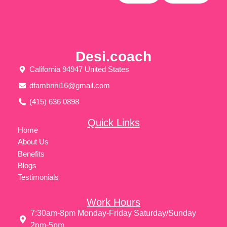
Desi.coach
California 94947 United States
dfambrini16@gmail.com
(415) 636 0898
Quick Links
Home
About Us
Benefits
Blogs
Testimonials
Work Hours
7:30am-8pm Monday-Friday Saturday/Sunday
2pm-5pm