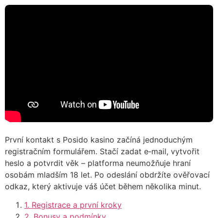
První kontakt s Posido kasino začíná jednoduchým
registračním formulářem. Stačí zadat e‑mail, vytvořit
heslo a potvrdit věk – platforma neumožňuje hraní
osobám mladším 18 let. Po odeslání obdržíte ověřovací
odkaz, který aktivuje váš účet během několika minut.
1. Registrace a první kroky
2. Bonusy a podmínky