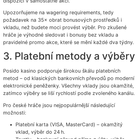
dispozici v samostatné akci.
Upozorňujeme na wagering requirements, tedy
požadavek na 35× obrat bonusových prostředků i
vkladu, než budete moci provést výběr. Pro zkušené
hráče je výhodné sledovat i bonusy bez vkladu a
pravidelné promo akce, které se mění každé dva týdny.
3. Platební metody a výběry
Posido kasino podporuje širokou škálu platebních
metod – od klasických bankovních převodů po moderní
elektronické peněženky. Všechny vklady jsou okamžité,
zatímco výběry se liší rychlostí podle zvoleného kanálu.
Pro české hráče jsou nejpopulárnější následující
možnosti:
Platební karta (VISA, MasterCard) – okamžitý
vklad, výběr do 24 h.