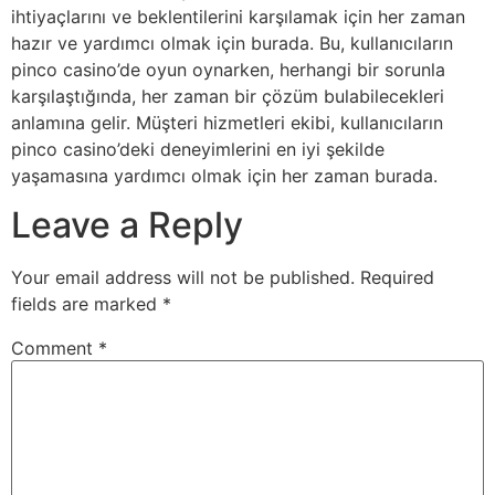
ihtiyaçlarını ve beklentilerini karşılamak için her zaman
hazır ve yardımcı olmak için burada. Bu, kullanıcıların
pinco casino’de oyun oynarken, herhangi bir sorunla
karşılaştığında, her zaman bir çözüm bulabilecekleri
anlamına gelir. Müşteri hizmetleri ekibi, kullanıcıların
pinco casino’deki deneyimlerini en iyi şekilde
yaşamasına yardımcı olmak için her zaman burada.
Leave a Reply
Your email address will not be published.
Required
fields are marked
*
Comment
*