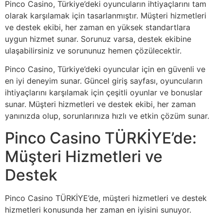
Pinco Casino, Türkiye’deki oyuncuların ihtiyaçlarını tam
olarak karşılamak için tasarlanmıştır. Müşteri hizmetleri
ve destek ekibi, her zaman en yüksek standartlara
uygun hizmet sunar. Sorunuz varsa, destek ekibine
ulaşabilirsiniz ve sorununuz hemen çözülecektir.
Pinco Casino, Türkiye’deki oyuncular için en güvenli ve
en iyi deneyim sunar. Güncel giriş sayfası, oyuncuların
ihtiyaçlarını karşılamak için çeşitli oyunlar ve bonuslar
sunar. Müşteri hizmetleri ve destek ekibi, her zaman
yanınızda olup, sorunlarınıza hızlı ve etkin çözüm sunar.
Pinco Casino TÜRKİYE’de:
Müşteri Hizmetleri ve
Destek
Pinco Casino TÜRKİYE’de, müşteri hizmetleri ve destek
hizmetleri konusunda her zaman en iyisini sunuyor.