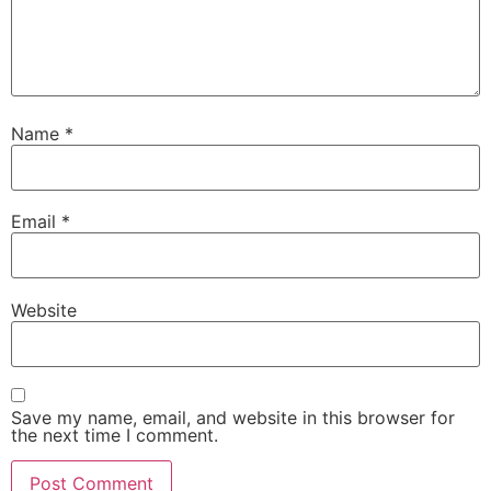
Name
*
Email
*
Website
Save my name, email, and website in this browser for
the next time I comment.