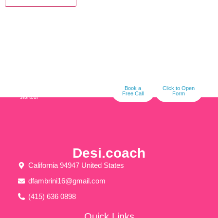
Think It’s Time for Your Own
Breakthrough?
Schedule your free
Book a
Click to Open
consultation and let’s get
Free Call
Form
started!
Desi.coach
California 94947 United States
dfambrini16@gmail.com
(415) 636 0898
Quick Links