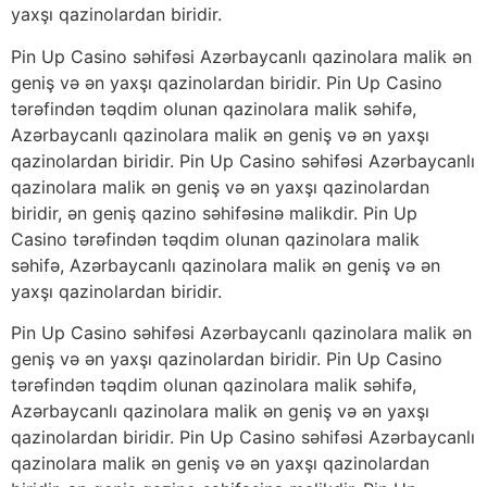
yaxşı qazinolardan biridir.
Pin Up Casino səhifəsi Azərbaycanlı qazinolara malik ən
geniş və ən yaxşı qazinolardan biridir. Pin Up Casino
tərəfindən təqdim olunan qazinolara malik səhifə,
Azərbaycanlı qazinolara malik ən geniş və ən yaxşı
qazinolardan biridir. Pin Up Casino səhifəsi Azərbaycanlı
qazinolara malik ən geniş və ən yaxşı qazinolardan
biridir, ən geniş qazino səhifəsinə malikdir. Pin Up
Casino tərəfindən təqdim olunan qazinolara malik
səhifə, Azərbaycanlı qazinolara malik ən geniş və ən
yaxşı qazinolardan biridir.
Pin Up Casino səhifəsi Azərbaycanlı qazinolara malik ən
geniş və ən yaxşı qazinolardan biridir. Pin Up Casino
tərəfindən təqdim olunan qazinolara malik səhifə,
Azərbaycanlı qazinolara malik ən geniş və ən yaxşı
qazinolardan biridir. Pin Up Casino səhifəsi Azərbaycanlı
qazinolara malik ən geniş və ən yaxşı qazinolardan