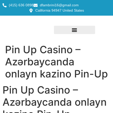
(415) 636 0898
dfambrini16@gmail.com
California 94947 United States
Pin Up Casino –
Azərbaycanda
onlayn kazino Pin-Up
Pin Up Casino –
Azərbaycanda onlayn