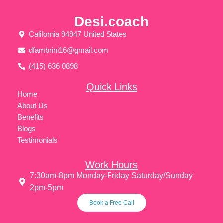
Desi.coach
California 94947 United States
dfambrini16@gmail.com
(415) 636 0898
Quick Links
Home
About Us
Benefits
Blogs
Testimonials
Work Hours
7:30am-8pm Monday-Friday Saturday/Sunday
2pm-5pm
Book a Free Call