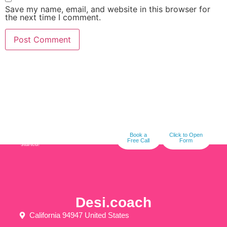
Save my name, email, and website in this browser for
the next time I comment.
Think It’s Time for Your Own
Breakthrough?
Schedule your free
Book a
Click to Open
consultation and let’s get
Free Call
Form
started!
Desi.coach
California 94947 United States