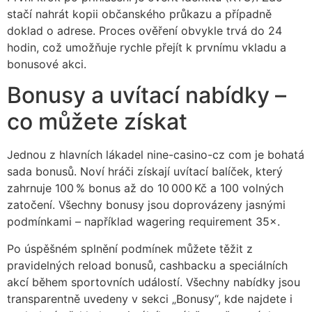
stačí nahrát kopii občanského průkazu a případně
doklad o adrese. Proces ověření obvykle trvá do 24
hodin, což umožňuje rychle přejít k prvnímu vkladu a
bonusové akci.
Bonusy a uvítací nabídky –
co můžete získat
Jednou z hlavních lákadel nine-casino-cz com je bohatá
sada bonusů. Noví hráči získají uvítací balíček, který
zahrnuje 100 % bonus až do 10 000 Kč a 100 volných
zatočení. Všechny bonusy jsou doprovázeny jasnými
podmínkami – například wagering requirement 35×.
Po úspěšném splnění podmínek můžete těžit z
pravidelných reload bonusů, cashbacku a speciálních
akcí během sportovních událostí. Všechny nabídky jsou
transparentně uvedeny v sekci „Bonusy“, kde najdete i