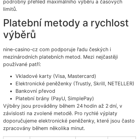
podrobný přehled maximálního výběru a časových
limitů.
Platební metody a rychlost
výběrů
nine-casino-cz com podporuje řadu českých i
mezinárodních platebních metod. Mezi nejčastěji
používané patří:
Vkladové karty (Visa, Mastercard)
Elektronické peněženky (Trustly, Skrill, NETELLER)
Bankovní převod
Platební brány (PayU, SimplePay)
Výběry jsou prováděny během 24 hodin až 2 dní, v
závislosti na zvolené metodě. Pro rychlé výplaty
doporučujeme elektronické peněženky, které jsou často
zpracovány během několika minut.