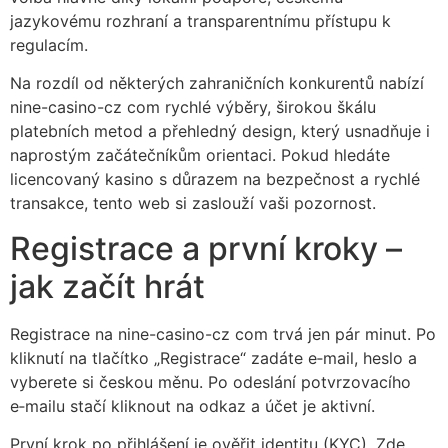
jazykovému rozhraní a transparentnímu přístupu k
regulacím.
Na rozdíl od některých zahraničních konkurentů nabízí
nine-casino-cz com rychlé výběry, širokou škálu
platebních metod a přehledný design, který usnadňuje i
naprostým začátečníkům orientaci. Pokud hledáte
licencovaný kasino s důrazem na bezpečnost a rychlé
transakce, tento web si zaslouží vaši pozornost.
Registrace a první kroky –
jak začít hrát
Registrace na nine-casino-cz com trvá jen pár minut. Po
kliknutí na tlačítko „Registrace“ zadáte e‑mail, heslo a
vyberete si českou měnu. Po odeslání potvrzovacího
e‑mailu stačí kliknout na odkaz a účet je aktivní.
První krok po přihlášení je ověřit identitu (KYC). Zde