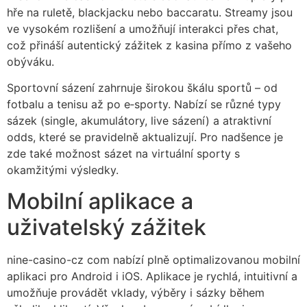
hře na ruletě, blackjacku nebo baccaratu. Streamy jsou
ve vysokém rozlišení a umožňují interakci přes chat,
což přináší autentický zážitek z kasina přímo z vašeho
obýváku.
Sportovní sázení zahrnuje širokou škálu sportů – od
fotbalu a tenisu až po e‑sporty. Nabízí se různé typy
sázek (single, akumulátory, live sázení) a atraktivní
odds, které se pravidelně aktualizují. Pro nadšence je
zde také možnost sázet na virtuální sporty s
okamžitými výsledky.
Mobilní aplikace a
uživatelský zážitek
nine-casino-cz com nabízí plně optimalizovanou mobilní
aplikaci pro Android i iOS. Aplikace je rychlá, intuitivní a
umožňuje provádět vklady, výběry i sázky během