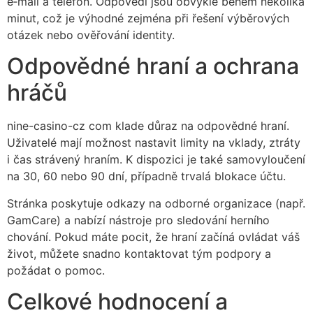
e‑mail a telefon. Odpovědi jsou obvykle během několika
minut, což je výhodné zejména při řešení výběrových
otázek nebo ověřování identity.
Odpovědné hraní a ochrana
hráčů
nine-casino-cz com klade důraz na odpovědné hraní.
Uživatelé mají možnost nastavit limity na vklady, ztráty
i čas strávený hraním. K dispozici je také samovyloučení
na 30, 60 nebo 90 dní, případně trvalá blokace účtu.
Stránka poskytuje odkazy na odborné organizace (např.
GamCare) a nabízí nástroje pro sledování herního
chování. Pokud máte pocit, že hraní začíná ovládat váš
život, můžete snadno kontaktovat tým podpory a
požádat o pomoc.
Celkové hodnocení a