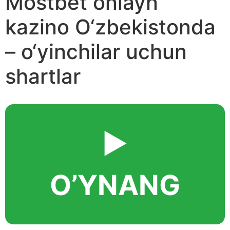
Mostbet onlayn
kazino O‘zbekistonda
– o‘yinchilar uchun
shartlar
▶️
O’YNANG