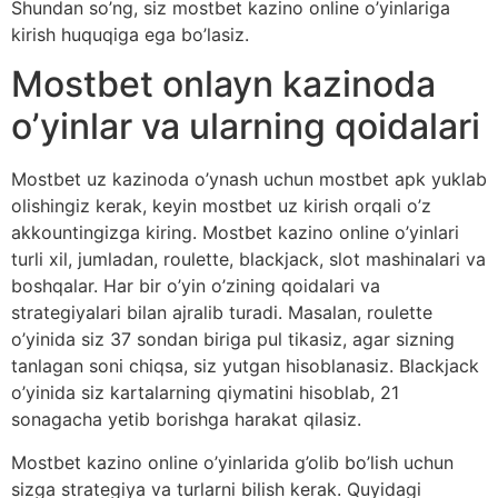
Shundan so’ng, siz mostbet kazino online o’yinlariga
kirish huquqiga ega bo’lasiz.
Mostbet onlayn kazinoda
o’yinlar va ularning qoidalari
Mostbet uz kazinoda o’ynash uchun mostbet apk yuklab
olishingiz kerak, keyin mostbet uz kirish orqali o’z
akkountingizga kiring. Mostbet kazino online o’yinlari
turli xil, jumladan, roulette, blackjack, slot mashinalari va
boshqalar. Har bir o’yin o’zining qoidalari va
strategiyalari bilan ajralib turadi. Masalan, roulette
o’yinida siz 37 sondan biriga pul tikasiz, agar sizning
tanlagan soni chiqsa, siz yutgan hisoblanasiz. Blackjack
o’yinida siz kartalarning qiymatini hisoblab, 21
sonagacha yetib borishga harakat qilasiz.
Mostbet kazino online o’yinlarida g’olib bo’lish uchun
sizga strategiya va turlarni bilish kerak. Quyidagi