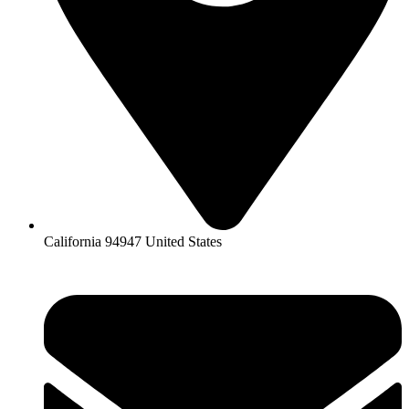
California 94947 United States