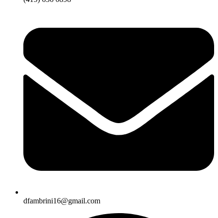
dfambrini16@gmail.com