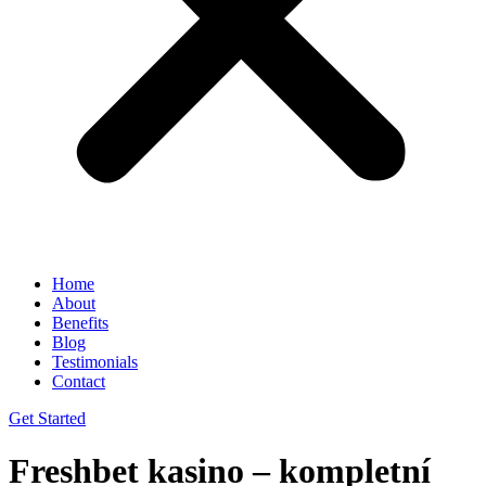
Home
About
Benefits
Blog
Testimonials
Contact
Get Started
Freshbet kasino – kompletní