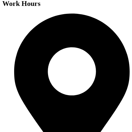
Work Hours