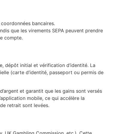
s coordonnées bancaires.
 tandis que les virements SEPA peuvent prendre
 de compte.
épôt initial et vérification d’identité. La
elle (carte d’identité, passeport ou permis de
’argent et garantit que les gains sont versés
pplication mobile, ce qui accélère la
de retrait sont levées.
ty, UK Gambling Commission, etc.). Cette