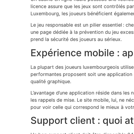
licence assure que les jeux sont contrôlés pa
Luxembourg, les joueurs bénéficient également 
Le jeu responsable est un pilier essentiel : ch
une page dédiée à la prévention du jeu exces
prend la sécurité des joueurs au sérieux.
Expérience mobile : ap
La plupart des joueurs luxembourgeois utilise
performantes proposent soit une application na
qualité graphique.
L’avantage d’une application réside dans les n
les rappels de mise. Le site mobile, lui, ne 
pour voir celle qui correspond le mieux à votr
Support client : quoi 