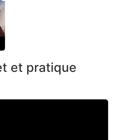
t et pratique