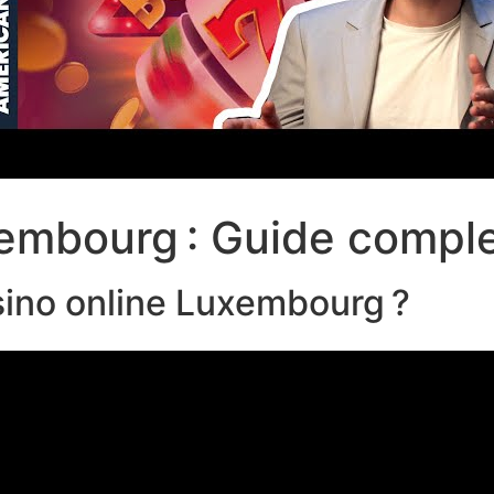
embourg : Guide comple
sino online Luxembourg ?