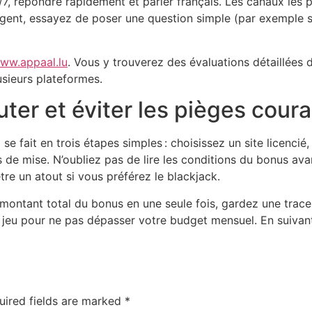
7, répondre rapidement et parler français. Les canaux les pl
rgent, essayez de poser une question simple (par exemple s
ww.appaal.lu
. Vous y trouverez des évaluations détaillées d
usieurs plateformes.
ter et éviter les pièges cour
fait en trois étapes simples : choisissez un site licencié,
 de mise. N’oubliez pas de lire les conditions du bonus avant
tre un atout si vous préférez le blackjack.
e montant total du bonus en une seule fois, gardez une trac
de jeu pour ne pas dépasser votre budget mensuel. En suivan
uired fields are marked
*