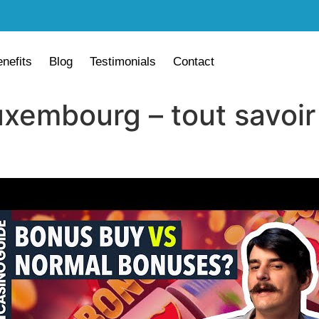
nefits
Blog
Testimonials
Contact
xembourg – tout savoir s