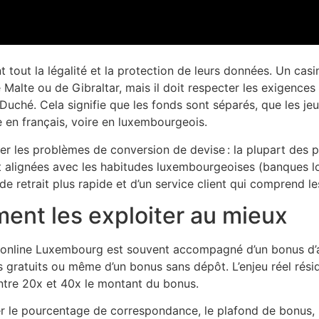
 tout la légalité et la protection de leurs données. Un ca
e Malte ou de Gibraltar, mais il doit respecter les exigenc
Duché. Cela signifie que les fonds sont séparés, que les jeu
 en français, voire en luxembourgeois.
iter les problèmes de conversion de devise : la plupart des 
t alignées avec les habitudes luxembourgeoises (banques lo
e retrait plus rapide et d’un service client qui comprend le
ent les exploiter au mieux
o online Luxembourg est souvent accompagné d’un bonus d’a
 gratuits ou même d’un bonus sans dépôt. L’enjeu réel rési
entre 20x et 40x le montant du bonus.
er le pourcentage de correspondance, le plafond de bonus, l