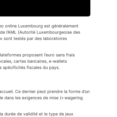
sino online Luxembourg est généralement
es de l’AML (Autorité Luxembourgeoise des
x sont testés par des laboratoires
plateformes proposent l’euro sans frais
cales, cartes bancaires, e-wallets
s spécificités fiscales du pays.
ccueil. Ce dernier peut prendre la forme d’un
de dans les exigences de mise (« wagering
a durée de validité et le type de jeux