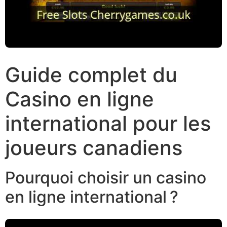
Guide complet du
Casino en ligne
international pour les
joueurs canadiens
Pourquoi choisir un casino
en ligne international ?