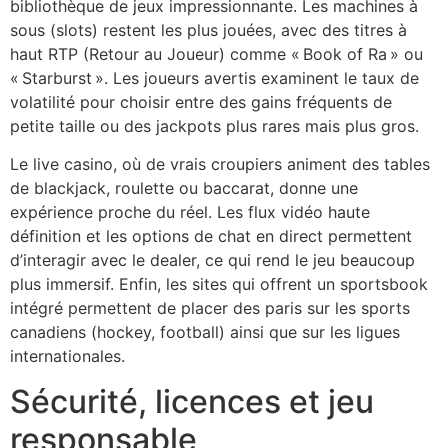
bibliothèque de jeux impressionnante. Les machines à
sous (slots) restent les plus jouées, avec des titres à
haut RTP (Retour au Joueur) comme « Book of Ra » ou
« Starburst ». Les joueurs avertis examinent le taux de
volatilité pour choisir entre des gains fréquents de
petite taille ou des jackpots plus rares mais plus gros.
Le live casino, où de vrais croupiers animent des tables
de blackjack, roulette ou baccarat, donne une
expérience proche du réel. Les flux vidéo haute
définition et les options de chat en direct permettent
d’interagir avec le dealer, ce qui rend le jeu beaucoup
plus immersif. Enfin, les sites qui offrent un sportsbook
intégré permettent de placer des paris sur les sports
canadiens (hockey, football) ainsi que sur les ligues
internationales.
Sécurité, licences et jeu
responsable