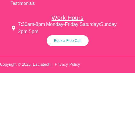
Testimonials
Work Hours
7:30am-8pm Monday-Friday Saturday/Sunday
2pm-5pm
Book a Free Call
Copyright © 2025. Esclatech | Privacy Policy