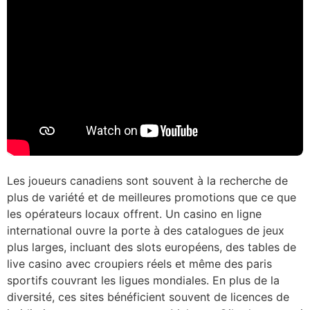
Les joueurs canadiens sont souvent à la recherche de
plus de variété et de meilleures promotions que ce que
les opérateurs locaux offrent. Un casino en ligne
international ouvre la porte à des catalogues de jeux
plus larges, incluant des slots européens, des tables de
live casino avec croupiers réels et même des paris
sportifs couvrant les ligues mondiales. En plus de la
diversité, ces sites bénéficient souvent de licences de