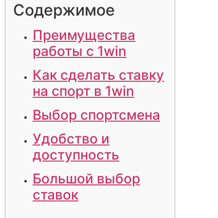
Содержимое
Преимущества
работы с 1win
Как сделать ставку
на спорт в 1win
Выбор спортсмена
Удобство и
доступность
Большой выбор
ставок