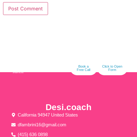
Think It’s Time for Your Own
Breakthrough?
Schedule your free
Book a
Click to Open
consultation and let’s get
Free Call
Form
started!
Desi.coach
California 94947 United States
dfambrini16@gmail.com
(415) 636 0898