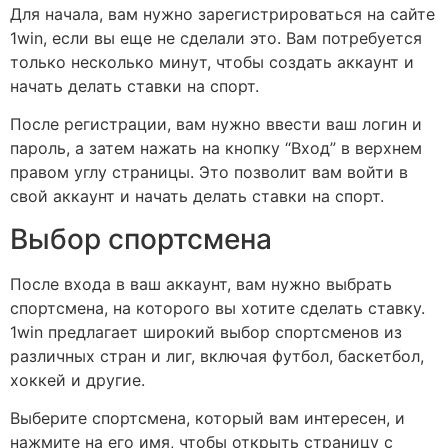
Для начала, вам нужно зарегистрироваться на сайте
1win, если вы еще не сделали это. Вам потребуется
только несколько минут, чтобы создать аккаунт и
начать делать ставки на спорт.
После регистрации, вам нужно ввести ваш логин и
пароль, а затем нажать на кнопку “Вход” в верхнем
правом углу страницы. Это позволит вам войти в
свой аккаунт и начать делать ставки на спорт.
Выбор спортсмена
После входа в ваш аккаунт, вам нужно выбрать
спортсмена, на которого вы хотите сделать ставку.
1win предлагает широкий выбор спортсменов из
различных стран и лиг, включая футбол, баскетбол,
хоккей и другие.
Выберите спортсмена, который вам интересен, и
нажмите на его имя, чтобы открыть страницу с