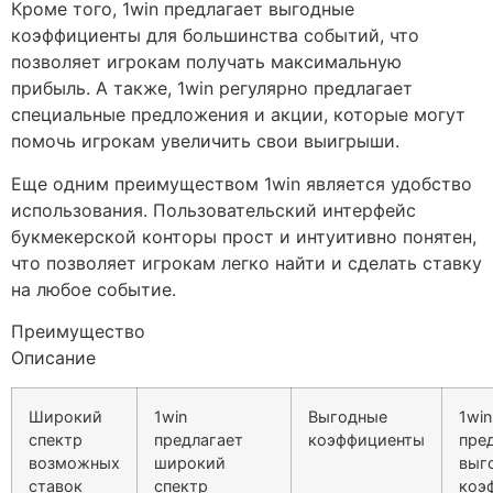
Кроме того, 1win предлагает выгодные
коэффициенты для большинства событий, что
позволяет игрокам получать максимальную
прибыль. А также, 1win регулярно предлагает
специальные предложения и акции, которые могут
помочь игрокам увеличить свои выигрыши.
Еще одним преимуществом 1win является удобство
использования. Пользовательский интерфейс
букмекерской конторы прост и интуитивно понятен,
что позволяет игрокам легко найти и сделать ставку
на любое событие.
Преимущество
Описание
Широкий
1win
Выгодные
1win
спектр
предлагает
коэффициенты
пре
возможных
широкий
выг
ставок
спектр
коэ