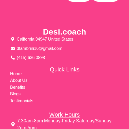
Desi.coach
California 94947 United States
dfambrini16@gmail.com
(415) 636 0898
Quick Links
Home
About Us
Benefits
Blogs
Testimonials
Work Hours
7:30am-8pm Monday-Friday Saturday/Sunday
2pm-5pm