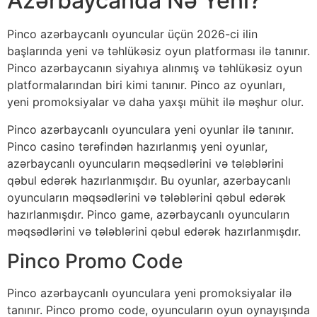
Azərbaycanda Nə Yeni?
Pinco azərbaycanlı oyuncular üçün 2026-ci ilin
başlarında yeni və təhlükəsiz oyun platforması ilə tanınır.
Pinco azərbaycanın siyahıya alınmış və təhlükəsiz oyun
platformalarından biri kimi tanınır. Pinco az oyunları,
yeni promoksiyalar və daha yaxşı mühit ilə məşhur olur.
Pinco azərbaycanlı oyunculara yeni oyunlar ilə tanınır.
Pinco casino tərəfindən hazırlanmış yeni oyunlar,
azərbaycanlı oyuncuların məqsədlərini və tələblərini
qəbul edərək hazırlanmışdır. Bu oyunlar, azərbaycanlı
oyuncuların məqsədlərini və tələblərini qəbul edərək
hazırlanmışdır. Pinco game, azərbaycanlı oyuncuların
məqsədlərini və tələblərini qəbul edərək hazırlanmışdır.
Pinco Promo Code
Pinco azərbaycanlı oyunculara yeni promoksiyalar ilə
tanınır. Pinco promo code, oyuncuların oyun oynayışında