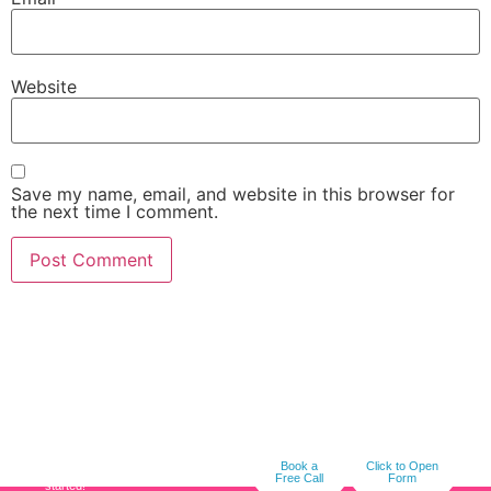
Website
Save my name, email, and website in this browser for
the next time I comment.
Think It’s Time for Your Own
Breakthrough?
Schedule your free
Book a
Click to Open
consultation and let’s get
Free Call
Form
started!