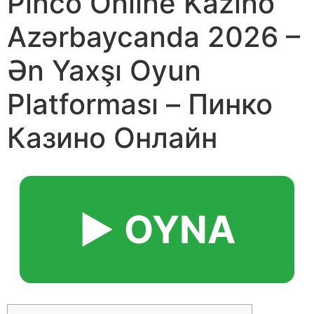
Pinco Online Kazino
Azərbaycanda 2026 –
Ən Yaxşı Oyun
Platforması – Пинко
Казино Онлайн
▶️ OYNA