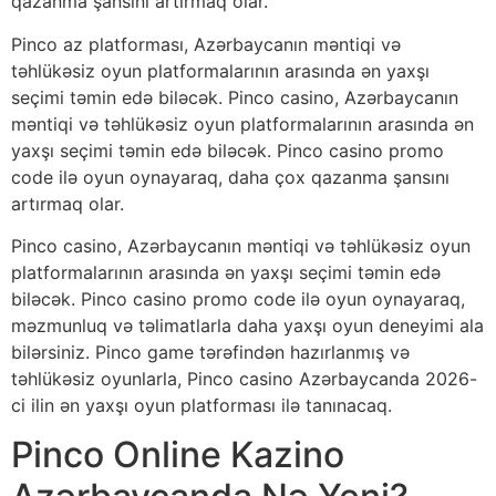
qazanma şansını artırmaq olar.
Pinco az platforması, Azərbaycanın məntiqi və
təhlükəsiz oyun platformalarının arasında ən yaxşı
seçimi təmin edə biləcək. Pinco casino, Azərbaycanın
məntiqi və təhlükəsiz oyun platformalarının arasında ən
yaxşı seçimi təmin edə biləcək. Pinco casino promo
code ilə oyun oynayaraq, daha çox qazanma şansını
artırmaq olar.
Pinco casino, Azərbaycanın məntiqi və təhlükəsiz oyun
platformalarının arasında ən yaxşı seçimi təmin edə
biləcək. Pinco casino promo code ilə oyun oynayaraq,
məzmunluq və təlimatlarla daha yaxşı oyun deneyimi ala
bilərsiniz. Pinco game tərəfindən hazırlanmış və
təhlükəsiz oyunlarla, Pinco casino Azərbaycanda 2026-
ci ilin ən yaxşı oyun platforması ilə tanınacaq.
Pinco Online Kazino