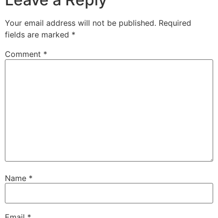
Your email address will not be published.
Required
fields are marked
*
Comment
*
Name
*
Email
*