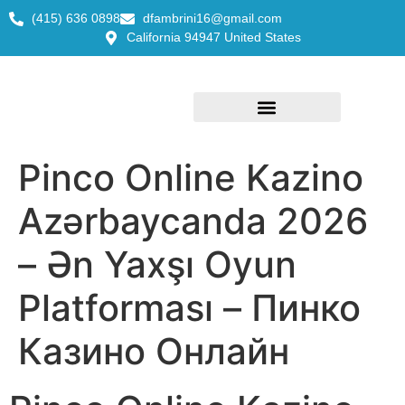
(415) 636 0898
dfambrini16@gmail.com
California 94947 United States
Pinco Online Kazino
Azərbaycanda 2026
– Ən Yaxşı Oyun
Platforması – Пинко
Казино Онлайн