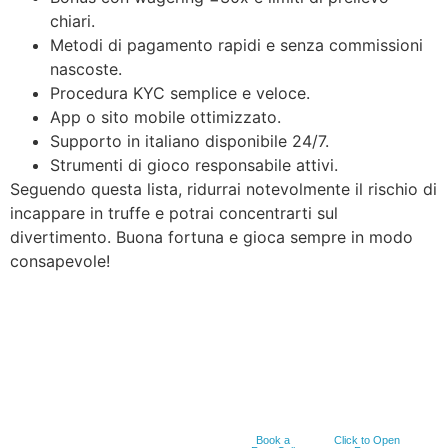
chiari.
Metodi di pagamento rapidi e senza commissioni
nascoste.
Procedura KYC semplice e veloce.
App o sito mobile ottimizzato.
Supporto in italiano disponibile 24/7.
Strumenti di gioco responsabile attivi.
Seguendo questa lista, ridurrai notevolmente il rischio di
incappare in truffe e potrai concentrarti sul
divertimento. Buona fortuna e gioca sempre in modo
consapevole!
Think It’s Time for Your Own
Breakthrough?
Schedule your free
Book a
Click to Open
consultation and let’s get