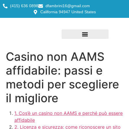
(415) 636 0898
dfambrini16@gmail.com
California 94947 United States
Casino non AAMS
affidabile: passi e
metodi per scegliere
il migliore
1. Cos’è un casino non AAMS e perché può essere
affidabile
2. Licenza e sicurezza: come riconoscere un sito