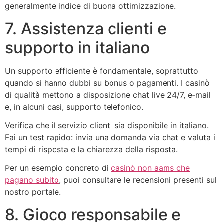
generalmente indice di buona ottimizzazione.
7. Assistenza clienti e
supporto in italiano
Un supporto efficiente è fondamentale, soprattutto
quando si hanno dubbi su bonus o pagamenti. I casinò
di qualità mettono a disposizione chat live 24/7, e‑mail
e, in alcuni casi, supporto telefonico.
Verifica che il servizio clienti sia disponibile in italiano.
Fai un test rapido: invia una domanda via chat e valuta i
tempi di risposta e la chiarezza della risposta.
Per un esempio concreto di
casinò non aams che
pagano subito
, puoi consultare le recensioni presenti sul
nostro portale.
8. Gioco responsabile e