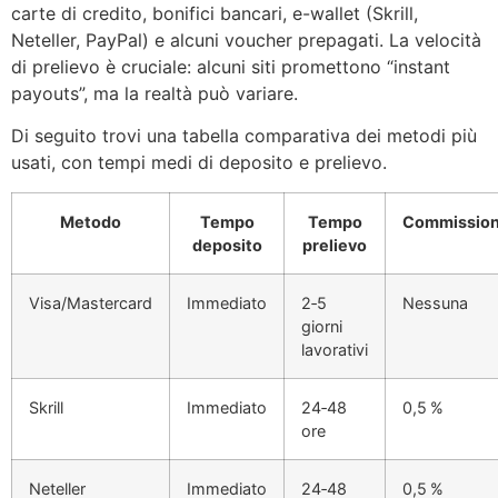
carte di credito, bonifici bancari, e-wallet (Skrill,
Neteller, PayPal) e alcuni voucher prepagati. La velocità
di prelievo è cruciale: alcuni siti promettono “instant
payouts”, ma la realtà può variare.
Di seguito trovi una tabella comparativa dei metodi più
usati, con tempi medi di deposito e prelievo.
Metodo
Tempo
Tempo
Commission
deposito
prelievo
Visa/Mastercard
Immediato
2‑5
Nessuna
giorni
lavorativi
Skrill
Immediato
24‑48
0,5 %
ore
Neteller
Immediato
24‑48
0,5 %