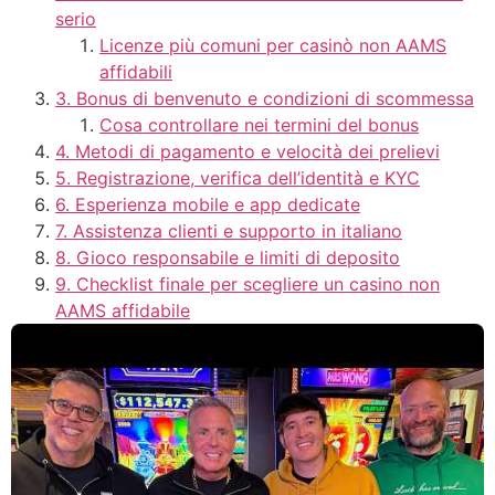
serio
Licenze più comuni per casinò non AAMS
affidabili
3. Bonus di benvenuto e condizioni di scommessa
Cosa controllare nei termini del bonus
4. Metodi di pagamento e velocità dei prelievi
5. Registrazione, verifica dell’identità e KYC
6. Esperienza mobile e app dedicate
7. Assistenza clienti e supporto in italiano
8. Gioco responsabile e limiti di deposito
9. Checklist finale per scegliere un casino non
AAMS affidabile