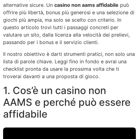
alternative sicure. Un
casino non aams affidabile
può
offrire più libertà, bonus più generosi e una selezione di
giochi più ampia, ma solo se scelto con criterio. In
questo articolo trovi tutti i passaggi concreti per
valutare un sito, dalla licenza alla velocità dei prelievi,
passando per i bonus e il servizio clienti.
Il nostro obiettivo è darti strumenti pratici, non solo una
lista di parole chiave. Leggi fino in fondo e avrai una
checklist pronta da usare la prossima volta che ti
troverai davanti a una proposta di gioco.
1. Cos’è un casino non
AAMS e perché può essere
affidabile