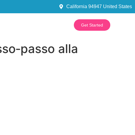
California 94947 United States
Get Started
sso‑passo alla