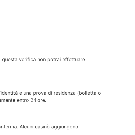
za questa verifica non potrai effettuare
’identità e una prova di residenza (bolletta o
tamente entro 24 ore.
 conferma. Alcuni casinò aggiungono