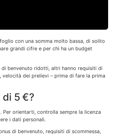
afoglio con una somma molto bassa, di solito
nare grandi cifre e per chi ha un budget
i benvenuto ridotti, altri hanno requisiti di
velocità dei prelievi – prima di fare la prima
 di 5 €?
. Per orientarti, controlla sempre la licenza
ere i dati personali.
 bonus di benvenuto, requisiti di scommessa,