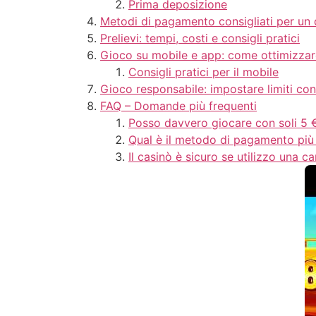
Prima deposizione
Metodi di pagamento consigliati per un 
Prelievi: tempi, costi e consigli pratici
Gioco su mobile e app: come ottimizzare
Consigli pratici per il mobile
Gioco responsabile: impostare limiti co
FAQ – Domande più frequenti
Posso davvero giocare con soli 5 
Qual è il metodo di pagamento più v
Il casinò è sicuro se utilizzo una 