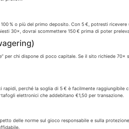
 100 % o più del primo deposito. Con 5 €, potresti ricevere 
chiesti 30×, dovrai scommettere 150 € prima di poter preleva
wagering)
 per chi dispone di poco capitale. Se il sito richiede 70× s
ci rapidi, perché la soglia di 5 € è facilmente raggiungibile
rtafogli elettronici che addebitano €1,50 per transazione.
spetto delle norme sul gioco responsabile e sulla protezione d
ffidabile.