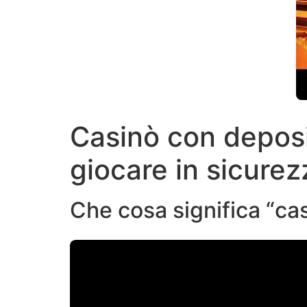
Casinò con deposi
giocare in sicurez
Che cosa significa “ca