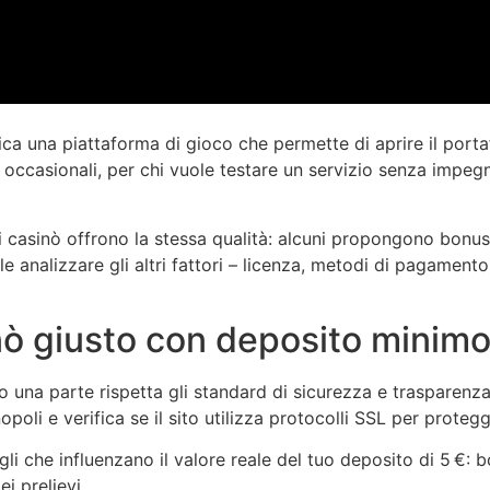
ica una piattaforma di gioco che permette di aprire il port
 occasionali, per chi vuole testare un servizio senza impeg
i casinò offrono la stessa qualità: alcuni propongono bonus d
analizzare gli altri fattori – licenza, metodi di pagamento, 
nò giusto con deposito minimo
lo una parte rispetta gli standard di sicurezza e trasparenza
poli e verifica se il sito utilizza protocolli SSL per protegg
agli che influenzano il valore reale del tuo deposito di 5 €:
i prelievi.