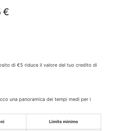
5 €
sito di €5 riduce il valore del tuo credito di
. Ecco una panoramica dei tempi medi per i
ni
Limite minimo