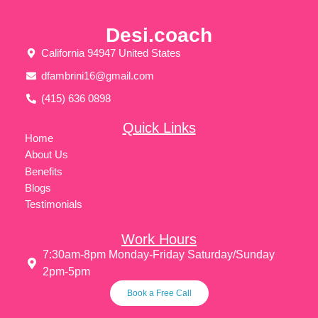
Desi.coach
California 94947 United States
dfambrini16@gmail.com
(415) 636 0898
Quick Links
Home
About Us
Benefits
Blogs
Testimonials
Work Hours
7:30am-8pm Monday-Friday Saturday/Sunday
2pm-5pm
Book a Free Call