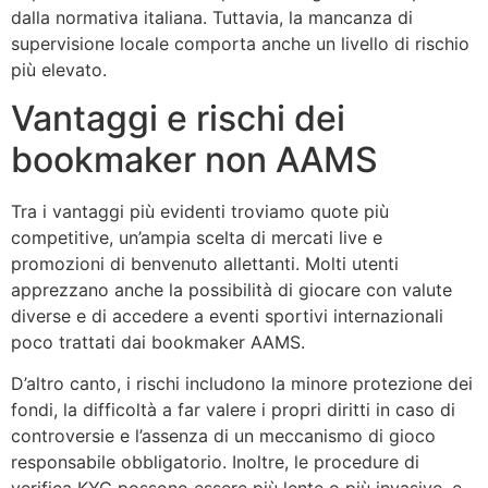
dalla normativa italiana. Tuttavia, la mancanza di
supervisione locale comporta anche un livello di rischio
più elevato.
Vantaggi e rischi dei
bookmaker non AAMS
Tra i vantaggi più evidenti troviamo quote più
competitive, un’ampia scelta di mercati live e
promozioni di benvenuto allettanti. Molti utenti
apprezzano anche la possibilità di giocare con valute
diverse e di accedere a eventi sportivi internazionali
poco trattati dai bookmaker AAMS.
D’altro canto, i rischi includono la minore protezione dei
fondi, la difficoltà a far valere i propri diritti in caso di
controversie e l’assenza di un meccanismo di gioco
responsabile obbligatorio. Inoltre, le procedure di