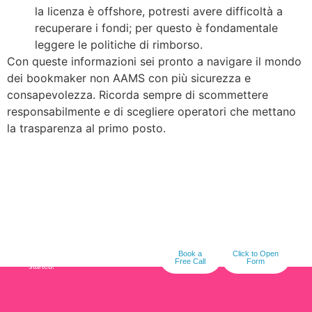
la licenza è offshore, potresti avere difficoltà a
recuperare i fondi; per questo è fondamentale
leggere le politiche di rimborso.
Con queste informazioni sei pronto a navigare il mondo
dei bookmaker non AAMS con più sicurezza e
consapevolezza. Ricorda sempre di scommettere
responsabilmente e di scegliere operatori che mettano
la trasparenza al primo posto.
Think It’s Time for Your Own
Breakthrough?
Schedule your free
Book a
Click to Open
consultation and let’s get
Free Call
Form
started!