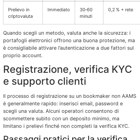
Prelievo in
Immediato
30‑60
0,2 % + rete
criptovaluta
minuti
Quando scegli un metodo, valuta anche la sicurezza: i
portafogli elettronici offrono una buona protezione, ma
è consigliabile attivare l’autenticazione a due fattori sul
proprio account.
Registrazione, verifica KYC
e supporto clienti
Il processo di registrazione su un bookmaker non AAMS
è generalmente rapido: inserisci email, password e
scegli una valuta. Alcuni operatori consentono di
scommettere subito con un deposito minimo, ma
limitano i prelievi finché non completi la verifica KYC.
Passaggi pratici per la verifica