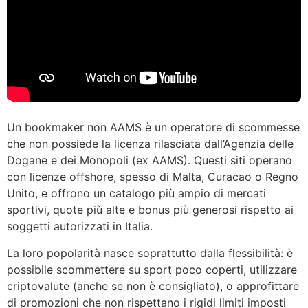
Un bookmaker non AAMS è un operatore di scommesse
che non possiede la licenza rilasciata dall’Agenzia delle
Dogane e dei Monopoli (ex AAMS). Questi siti operano
con licenze offshore, spesso di Malta, Curacao o Regno
Unito, e offrono un catalogo più ampio di mercati
sportivi, quote più alte e bonus più generosi rispetto ai
soggetti autorizzati in Italia.
La loro popolarità nasce soprattutto dalla flessibilità: è
possibile scommettere su sport poco coperti, utilizzare
criptovalute (anche se non è consigliato), o approfittare
di promozioni che non rispettano i rigidi limiti imposti