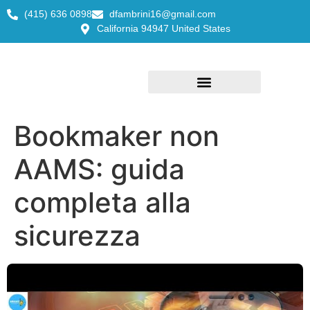
(415) 636 0898
dfambrini16@gmail.com
California 94947 United States
Bookmaker non
AAMS: guida
completa alla
sicurezza